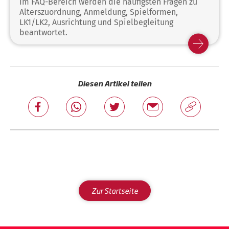
Im FAQ-Bereich werden die häufigsten Fragen zu
Alterszuordnung, Anmeldung, Spielformen,
LK1/LK2, Ausrichtung und Spielbegleitung
beantwortet.
Diesen Artikel teilen
Zur Startseite