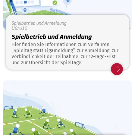
Spielbetrieb und Anmeldung
U8/U10
Spielbetrieb und Anmeldung
Hier finden Sie Informationen zum Verfahren
„Spieltag statt Ligameldung“, zur Anmeldung, zur
Verbindlichkeit der Teilnahme, zur 12-Tage-Frist
und zur Übersicht der Spieltage.