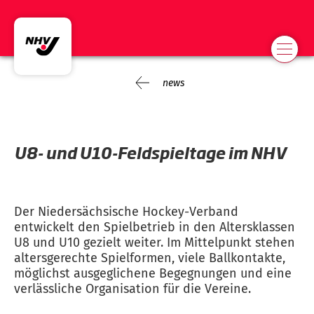
news
U8- und U10-Feldspieltage im NHV
Der Niedersächsische Hockey-Verband
entwickelt den Spielbetrieb in den Altersklassen
U8 und U10 gezielt weiter. Im Mittelpunkt stehen
altersgerechte Spielformen, viele Ballkontakte,
möglichst ausgeglichene Begegnungen und eine
verlässliche Organisation für die Vereine.