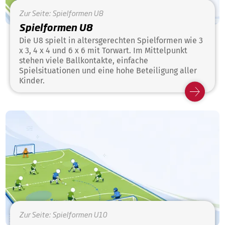
Zur Seite: Spielformen U8
Spielformen U8
Die U8 spielt in altersgerechten Spielformen wie 3
x 3, 4 x 4 und 6 x 6 mit Torwart. Im Mittelpunkt
stehen viele Ballkontakte, einfache
Spielsituationen und eine hohe Beteiligung aller
Kinder.
Zur Seite: Spielformen U10