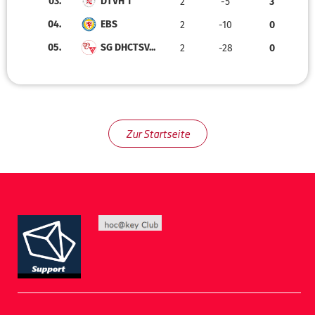
03.
DTVH 1
2
-5
3
04.
EBS
2
-10
0
05.
SG DHCTSV...
2
-28
0
Zur Startseite