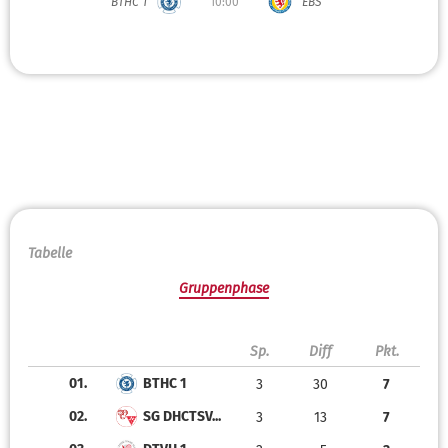
BTHC 1
10:00
EBS
Tabelle
Gruppenphase
Sp.
Diff
Pkt.
01.
BTHC 1
3
30
7
02.
SG DHCTSV...
3
13
7