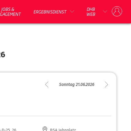
JOBS &
DHB
ERGEBNISDIENST
GAGEMENT
WEB
26
Sonntag 21.06.2026
-D-25_26
BSA Jahnplatz