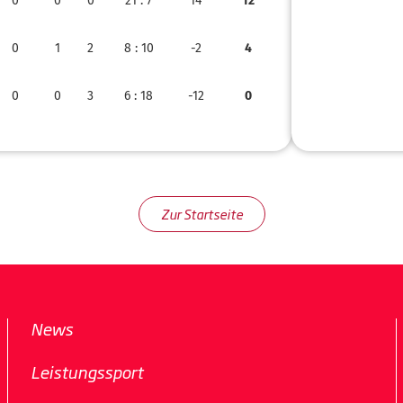
0
0
0
21
: 7
14
12
0
1
2
8
: 10
-2
4
0
0
3
6
: 18
-12
0
Zur Startseite
News
Leistungssport