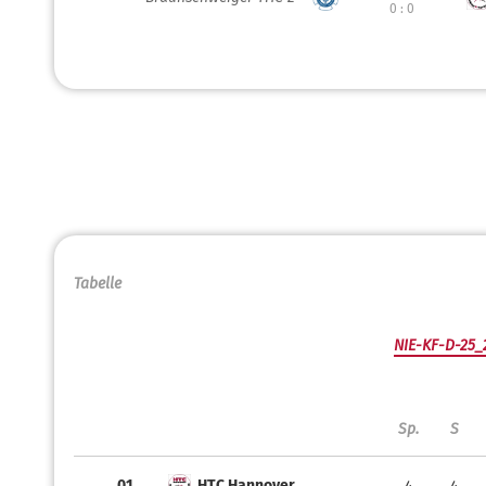
0 : 0
Tabelle
NIE-KF-D-25_
Sp.
S
01.
HTC Hannover