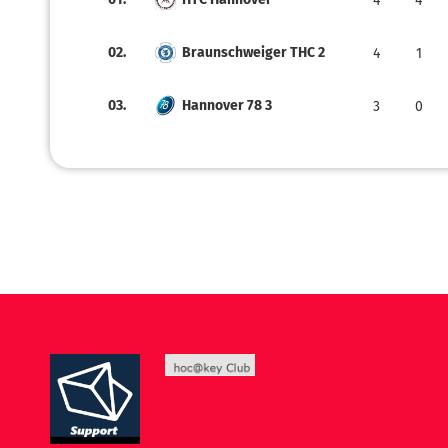
4
4
02.
Braunschweiger THC 2
4
1
03.
Hannover 78 3
3
0