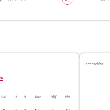
Tormaschine
26
SnP
U
N
Tore
Diff
Pkt.