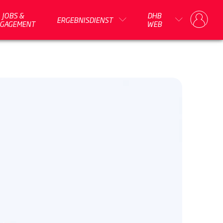
JOBS &
DHB
ERGEBNISDIENST
GAGEMENT
WEB