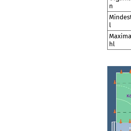
n
Mindes
l
Maxima
hl