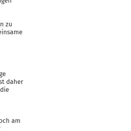
ngen
en zu
meinsame
ige
st daher
 die
noch am
r