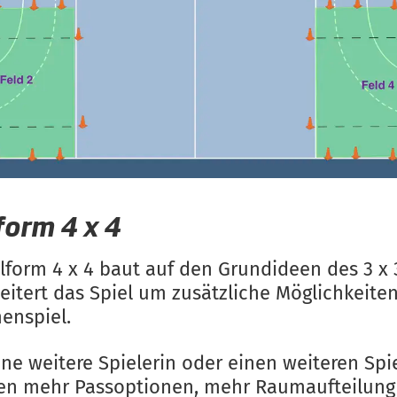
form 4 x 4
lform 4 x 4 baut auf den Grundideen des 3 x 
eitert das Spiel um zusätzliche Möglichkeite
nspiel.
ne weitere Spielerin oder einen weiteren Spi
en mehr Passoptionen, mehr Raumaufteilung