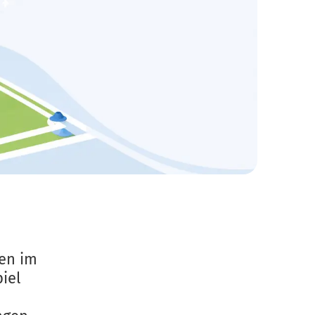
men im
iel