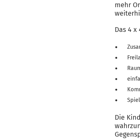
mehr Ori
weiterhi
Das 4 x 
Zusa
Freil
Rau
einf
Komm
Spie
Die Kind
wahrzun
Gegensp