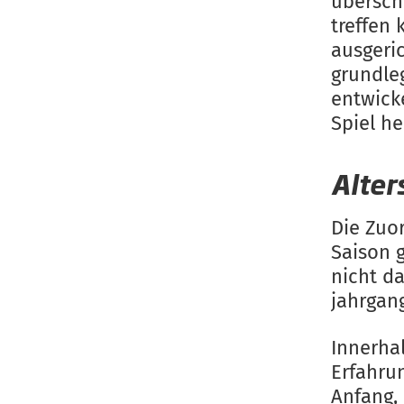
übersch
treffen
ausgeri
grundle
entwick
Spiel h
Alter
Die Zuor
Saison 
nicht d
jahrgan
Innerha
Erfahru
Anfang,