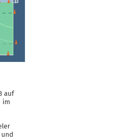
3 auf
n im
eler
 und