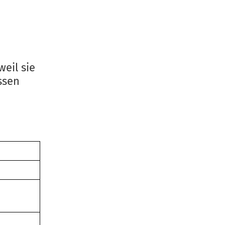
weil sie
ssen