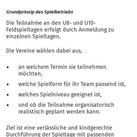
Grundprinzip des Spielbetriebs
Die Teilnahme an den U8- und U10-
Feldspieltagen erfolgt durch Anmeldung zu
einzelnen Spieltagen.
Die Vereine wählen dabei aus,
an welchem Termin sie teilnehmen
möchten,
welche Spielform für ihr Team passend ist,
welches Spielniveau geeignet ist,
und ob die Teilnahme organisatorisch
realistisch geplant werden kann.
Ziel ist eine verlässliche und kindgerechte
Durchführung der Spieltage mit passenden