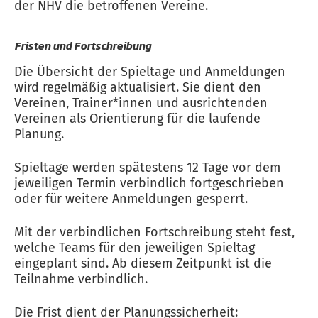
der NHV die betroffenen Vereine.
Fristen und Fortschreibung
Die Übersicht der Spieltage und Anmeldungen
wird regelmäßig aktualisiert. Sie dient den
Vereinen, Trainer*innen und ausrichtenden
Vereinen als Orientierung für die laufende
Planung.
Spieltage werden spätestens 12 Tage vor dem
jeweiligen Termin verbindlich fortgeschrieben
oder für weitere Anmeldungen gesperrt.
Mit der verbindlichen Fortschreibung steht fest,
welche Teams für den jeweiligen Spieltag
eingeplant sind. Ab diesem Zeitpunkt ist die
Teilnahme verbindlich.
Die Frist dient der Planungssicherheit: