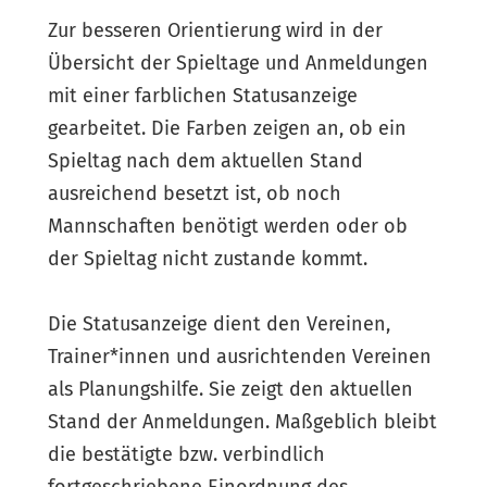
Zur besseren Orientierung wird in der
Übersicht der Spieltage und Anmeldungen
mit einer farblichen Statusanzeige
gearbeitet. Die Farben zeigen an, ob ein
Spieltag nach dem aktuellen Stand
ausreichend besetzt ist, ob noch
Mannschaften benötigt werden oder ob
der Spieltag nicht zustande kommt.
Die Statusanzeige dient den Vereinen,
Trainer*innen und ausrichtenden Vereinen
als Planungshilfe. Sie zeigt den aktuellen
Stand der Anmeldungen. Maßgeblich bleibt
die bestätigte bzw. verbindlich