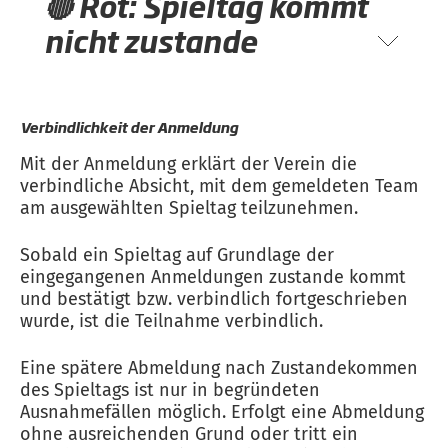
🔴 Rot: Spieltag kommt
nicht zustande
Verbindlichkeit der Anmeldung
Mit der Anmeldung erklärt der Verein die
verbindliche Absicht, mit dem gemeldeten Team
am ausgewählten Spieltag teilzunehmen.
Sobald ein Spieltag auf Grundlage der
eingegangenen Anmeldungen zustande kommt
und bestätigt bzw. verbindlich fortgeschrieben
wurde, ist die Teilnahme verbindlich.
Eine spätere Abmeldung nach Zustandekommen
des Spieltags ist nur in begründeten
Ausnahmefällen möglich. Erfolgt eine Abmeldung
ohne ausreichenden Grund oder tritt ein