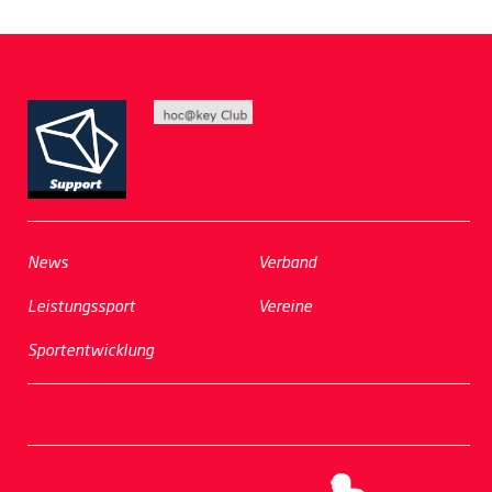
News
Verband
Leistungssport
Vereine
Sportentwicklung