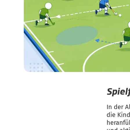
Spie
In der A
die Kind
heranfüh