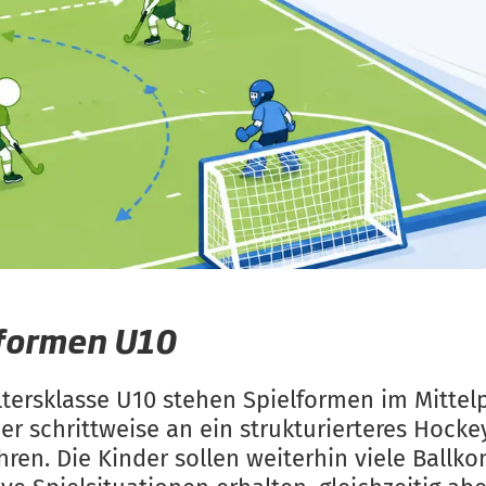
lformen U10
ltersklasse U10 stehen Spielformen im Mittel
er schrittweise an ein strukturierteres Hocke
ren. Die Kinder sollen weiterhin viele Ballko