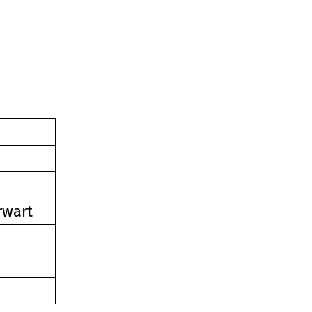
rwart