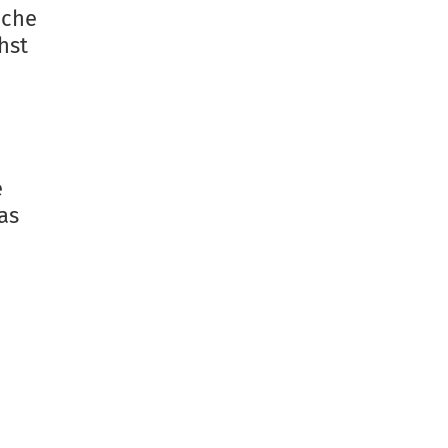
iche
hst
e
as