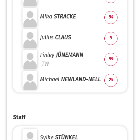
Mika
STRACKE
54
Julius
CLAUS
5
Finley
JÜNEMANN
99
TW
Michael
NEWLAND-NELL
25
Staff
Sylke
STÜNKEL