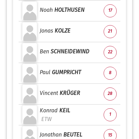
Noah
HOLTHUSEN
17
Jonas
KOLZE
21
Ben
SCHNEIDEWIND
22
Paul
GUMPRICHT
8
Vincent
KRÜGER
28
Konrad
KEIL
1
ETW
Jonathan
BEUTEL
15