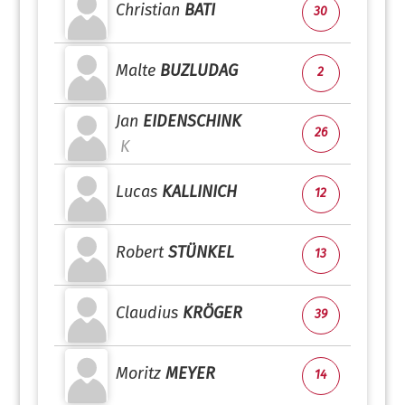
Christian
BATI
30
Malte
BUZLUDAG
2
Jan
EIDENSCHINK
26
K
Lucas
KALLINICH
12
Robert
STÜNKEL
13
Claudius
KRÖGER
39
Moritz
MEYER
14