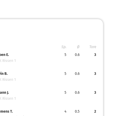
Sp.
Ø
Tore
en E.
5
0.6
3
 Rissen 1
in B.
5
0.6
3
 Rissen 1
ann J.
5
0.6
3
 Rissen 1
emens T.
4
0.5
2