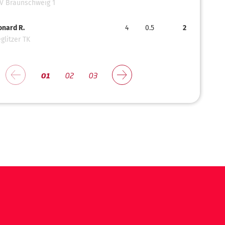
V Braunschweig 1
onard R.
4
0.5
2
glitzer TK
01
02
03