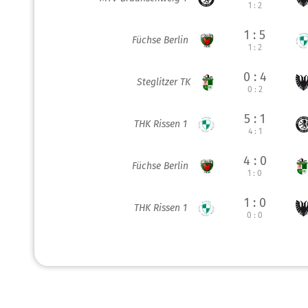
1 : 2
1 : 5
Füchse Berlin
1 : 2
0 : 4
Steglitzer TK
0 : 2
5 : 1
THK Rissen 1
4 : 1
4 : 0
Füchse Berlin
1 : 0
1 : 0
THK Rissen 1
0 : 0