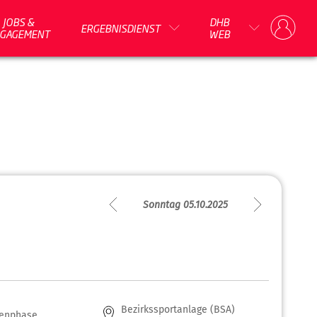
JOBS &
DHB
ERGEBNISDIENST
GAGEMENT
WEB
Sonntag 05.10.2025
Bezirkssportanlage (BSA)
enphase