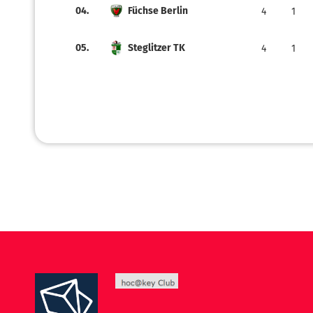
04.
Füchse Berlin
4
1
05.
Steglitzer TK
4
1