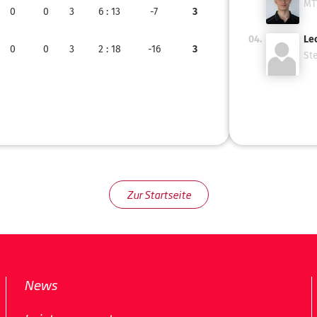
MT
0
0
3
6
: 13
-7
3
04.
Le
0
0
3
2
: 18
-16
3
Ste
Zur Startseite
News