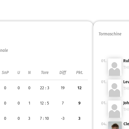
Tormaschine
inale
01.
Rub
THK
SnP
U
N
Tore
Diff
Pkt.
01.
Lev
0
0
0
22
: 3
19
12
THK
01.
Joh
0
0
1
12
: 5
7
9
THK
0
0
3
7
: 10
-3
3
04.
Cl