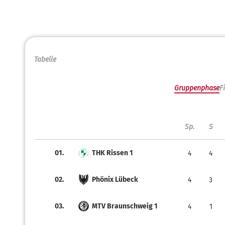
Tabelle
Gruppenphase
F
Sp.
S
01.
THK Rissen 1
4
4
02.
Phönix Lübeck
4
3
03.
MTV Braunschweig 1
4
1