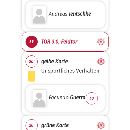
Andreas
Jentschke
TOR 3:0, Feldtor
31'
gelbe Karte
20'
Unsportliches Verhalten
Facundo
Guerra
10
grüne Karte
20'