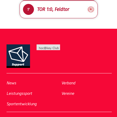
TOR 1:0, Feldtor
1'
News
Verband
Leistungssport
Vereine
Sportentwicklung