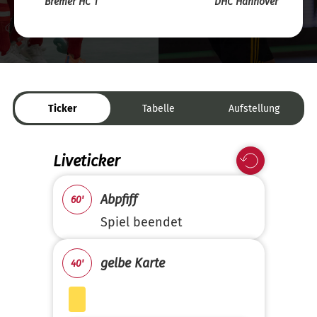
Bremer HC 1
DHC Hannover
Ticker
Tabelle
Aufstellung
Liveticker
Abpfiff
60'
Spiel beendet
gelbe Karte
40'