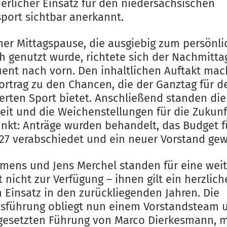
ierlicher Einsatz für den niedersächsischen
port sichtbar anerkannt.
ner Mittagspause, die ausgiebig zum persönl
h genutzt wurde, richtete sich der Nachmitta
ent nach vorn. Den inhaltlichen Auftakt mac
ortrag zu den Chancen, die der Ganztag für d
ierten Sport bietet. Anschließend standen die
eit und die Weichenstellungen für die Zukunf
unkt: Anträge wurden behandelt, das Budget f
27 verabschiedet und ein neuer Vorstand gew
iemens und Jens Merchel standen für eine wei
 nicht zur Verfügung – ihnen gilt ein herzlic
n Einsatz in den zurückliegenden Jahren. Die
sführung obliegt nun einem Vorstandsteam 
tgesetzten Führung von Marco Dierkesmann, 