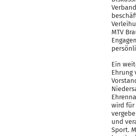
Verband
beschäf
Verleih
MTV Bra
Engagem
persönl
Ein wei
Ehrung 
Vorstan
Nieders
Ehrenna
wird fü
vergeben
und ver
Sport. 