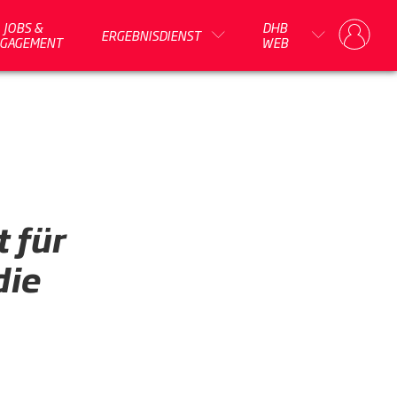
JOBS &
DHB
ERGEBNISDIENST
GAGEMENT
WEB
 für
die