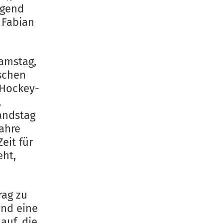
ugend
 Fabian
Samstag,
ischen
 Hockey-
,
andstag
Jahre
eit für
eht,
rag zu
und eine
auf, die