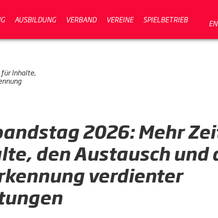
NG
AUSBILDUNG
VERBAND
VEREINE
SPIELBETRIEB
EN
für Inhalte,
kennung
andstag 2026: Mehr Zeit
lte, den Austausch und 
rkennung verdienter
stungen