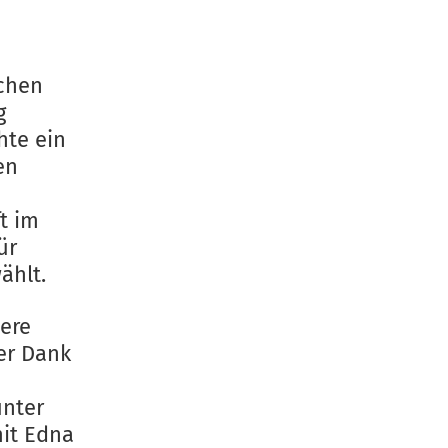
ichen
g
hte ein
en
t im
ür
ählt.
tere
her Dank
unter
mit Edna