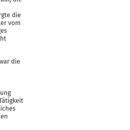
n
gte die
ter vom
ges
cht
war die
nung
ätigkeit
liches
ten