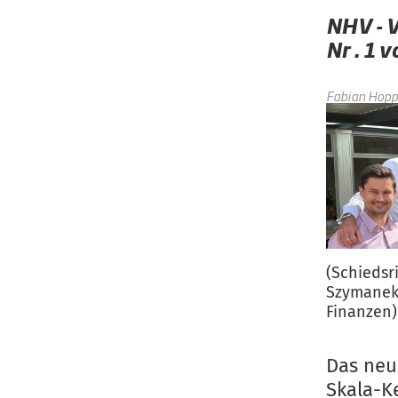
NHV - 
Nr . 1 
Fabian Hop
(Schiedsr
Szymanek 
Finanzen)
Das neu
Skala-K