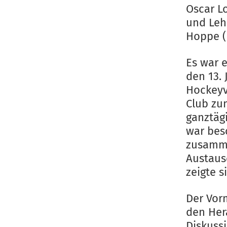
Oscar L
und Leh
Hoppe (
Es war 
den 13. 
Hockeyv
Club zu
ganztäg
war bes
zusamme
Austaus
zeigte 
Der Vor
den Her
Diskuss