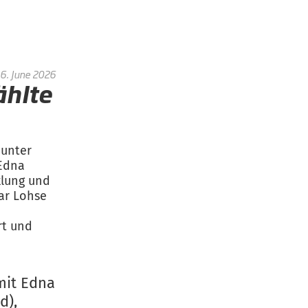
6. June 2026
hlte
unter
Edna
klung und
car Lohse
d
rt und
mit Edna
d),