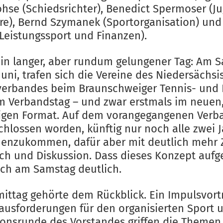
ohse (Schiedsrichter), Benedict Spermoser (J
re), Bernd Szymanek (Sportorganisation) und
Leistungssport und Finanzen).
ein langer, aber rundum gelungener Tag: Am 
Juni, trafen sich die Vereine des Niedersächs
erbandes beim Braunschweiger Tennis- und
m Verbandstag – und zwar erstmals im neuen
igen Format. Auf dem vorangegangenen Verb
chlossen worden, künftig nur noch alle zwei 
nzukommen, dafür aber mit deutlich mehr Z
ch und Diskussion. Dass dieses Konzept aufg
sich am Samstag deutlich.
mittag gehörte dem Rückblick. Ein Impulsvort
ausforderungen für den organisierten Sport 
ionsrunde des Vorstandes griffen die Themen 