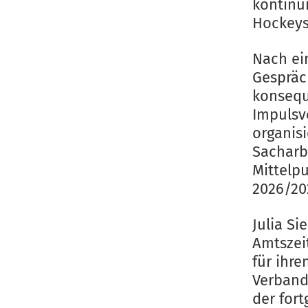
kontinu
Hockeys
Nach ei
Gespräc
konsequ
Impulsv
organis
Sacharb
Mittelp
2026/20
Julia S
Amtszeit
für ihre
Verband
der for