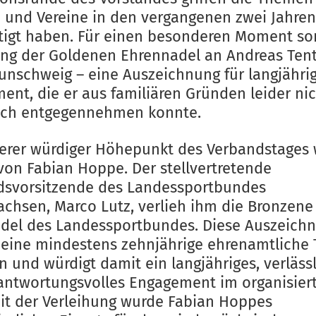
 und Vereine in den vergangenen zwei Jahre
tigt haben. Für einen besonderen Moment sor
ung der Goldenen Ehrennadel an Andreas Ten
unschweig – eine Auszeichnung für langjähri
ent, die er aus familiären Gründen leider ni
ich entgegennehmen konnte.
terer würdiger Höhepunkt des Verbandstages 
von Fabian Hoppe. Der stellvertretende
dsvorsitzende des Landessportbundes
achsen, Marco Lutz, verlieh ihm die Bronzene
del des Landessportbundes. Diese Auszeich
r eine mindestens zehnjährige ehrenamtliche T
 und würdigt damit ein langjähriges, verläss
antwortungsvolles Engagement im organisier
Mit der Verleihung wurde Fabian Hoppes