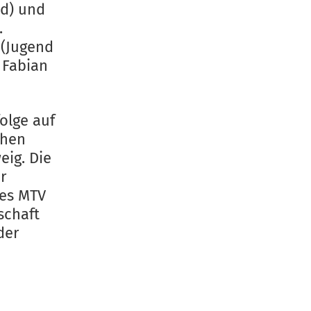
nd) und
.
 (Jugend
 Fabian
olge auf
chen
ig. Die
r
des MTV
schaft
der